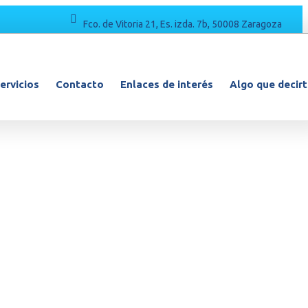
Fco. de Vitoria 21, Es. izda. 7b, 50008 Zaragoza
ervicios
Contacto
Enlaces de interés
Algo que decir