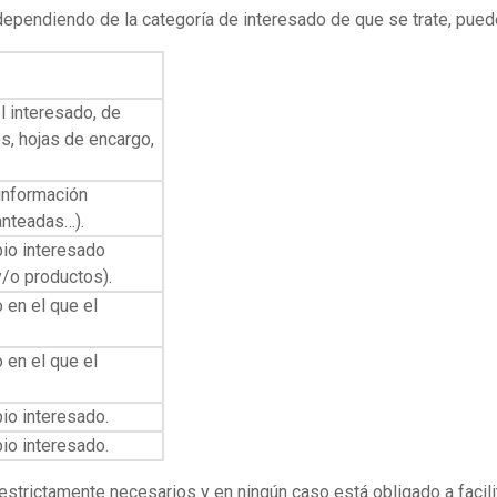
dependiendo de la categoría de interesado de que se trate, pued
el interesado, de
, hojas de encargo,
 información
anteadas…).
pio interesado
y/o productos).
 en el que el
 en el que el
pio interesado.
pio interesado.
strictamente necesarios y en ningún caso está obligado a facili