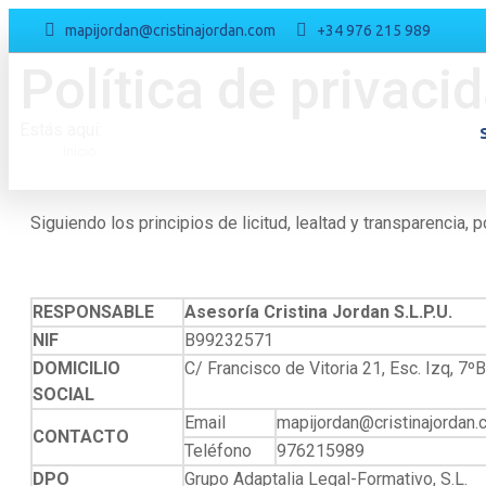
mapijordan@cristinajordan.com
+34 976 215 989
Política de privaci
Estás aquí:
Inicio
Siguiendo los principios de licitud, lealtad y transparencia,
RESPONSABLE
Asesoría Cristina Jordan S.L.P.U.
NIF
B99232571
DOMICILIO
C/ Francisco de Vitoria 21, Esc. Izq, 7
SOCIAL
Email
mapijordan@cristinajordan
CONTACTO
Teléfono
976215989
DPO
Grupo Adaptalia Legal-Formativo, S.L.